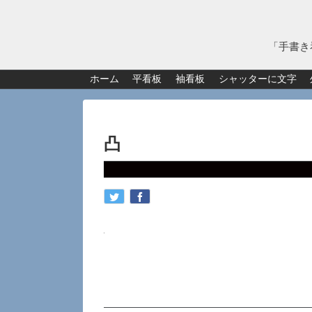
「手書き
ホーム
平看板
袖看板
シャッターに文字
凸