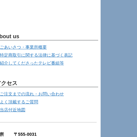
bout us
ごあいさつ・事業所概要
特定商取引に関する法律に基づく表記
紹介してくださったテレビ番組等
アクセス
ご注文までの流れ・お問い合わせ
よく頂戴するご質問
当店付近地図
所 〒555-0031