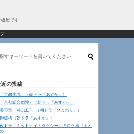
看板屋です
プ
最近の投稿
「京酪牛乳」（朝ドラ『あすか』）
「京都総合病院」（朝ドラ『あすか』）
美容室「VIOLET」（朝ドラ『ひまわり』）
御蔭橋（朝ドラ『あすか』）
夜ドラ『ミッドナイトタクシー』のロケ地（まと
め）