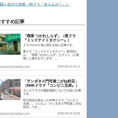
賤ヶ岳の七本槍（朝ドラ『走らんか！』）
おすすめ記事
「喫茶 つかれしらず」（夜ドラ
『ミッドナイトタクシー』）
ドラマのロケ地に関する短い記事です。
夜ドラ『ミッドナイトタクシー』第2回か
ら。「喫茶 つかれしらず」とテント（と看
板）に書かれています。…
2026-06-02 23:21
www.kuroji-kanban.com
「テンダネス門司港こがね村店」
（NHKドラマ『コンビニ兄弟』）
テレビドラマの撮影場所についての短い記事
です。
昨日放送が始まったNHKドラマ『コンビニ
兄弟』。コンビニ「テンダネス門司港こがね
村店」です…
2026-04-29 23:36
www.kuroji-kanban.com