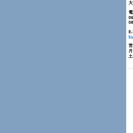
大
電
06
0
E-
k
営
月
土: