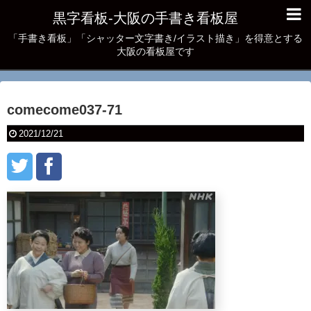
黒字看板‐大阪の手書き看板屋
「手書き看板」「シャッター文字書き/イラスト描き」を得意とする
大阪の看板屋です
comecome037-71
2021/12/21