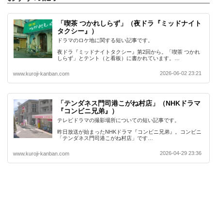
「喫茶 つかれしらず」（夜ドラ『ミッドナイト
タクシー』）
ドラマのロケ地に関する短い記事です。
夜ドラ『ミッドナイトタクシー』第2回から。「喫茶 つかれ
しらず」とテント（と看板）に書かれています。…
2026-06-02 23:21
www.kuroji-kanban.com
「テンダネス門司港こがね村店」（NHKドラマ
『コンビニ兄弟』）
テレビドラマの撮影場所についての短い記事です。
昨日放送が始まったNHKドラマ『コンビニ兄弟』。コンビニ
「テンダネス門司港こがね村店」です…
2026-04-29 23:36
www.kuroji-kanban.com