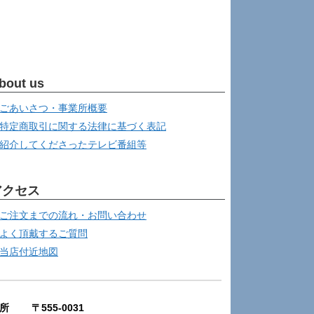
bout us
ごあいさつ・事業所概要
特定商取引に関する法律に基づく表記
紹介してくださったテレビ番組等
アクセス
ご注文までの流れ・お問い合わせ
よく頂戴するご質問
当店付近地図
所 〒555-0031