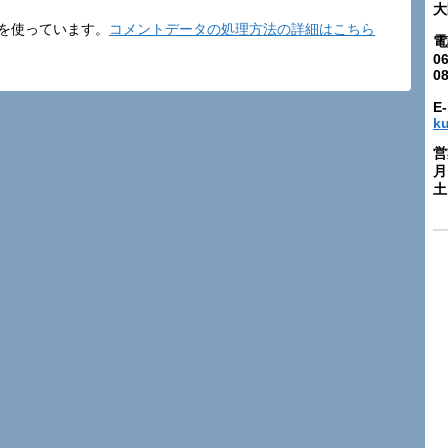
大
t を使っています。
コメントデータの処理方法の詳細はこちら
電
06
0
E-
k
営
月
土: