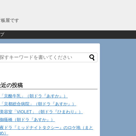
看板屋です
プ
最近の投稿
「京酪牛乳」（朝ドラ『あすか』）
「京都総合病院」（朝ドラ『あすか』）
美容室「VIOLET」（朝ドラ『ひまわり』）
御蔭橋（朝ドラ『あすか』）
夜ドラ『ミッドナイトタクシー』のロケ地（まと
め）