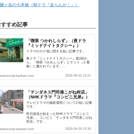
賤ヶ岳の七本槍（朝ドラ『走らんか！』）
おすすめ記事
「喫茶 つかれしらず」（夜ドラ
『ミッドナイトタクシー』）
ドラマのロケ地に関する短い記事です。
夜ドラ『ミッドナイトタクシー』第2回か
ら。「喫茶 つかれしらず」とテント（と看
板）に書かれています。…
2026-06-02 23:21
www.kuroji-kanban.com
「テンダネス門司港こがね村店」
（NHKドラマ『コンビニ兄弟』）
テレビドラマの撮影場所についての短い記事
です。
昨日放送が始まったNHKドラマ『コンビニ
兄弟』。コンビニ「テンダネス門司港こがね
村店」です…
2026-04-29 23:36
www.kuroji-kanban.com