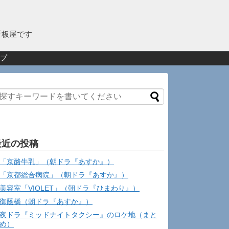
看板屋です
プ
最近の投稿
「京酪牛乳」（朝ドラ『あすか』）
「京都総合病院」（朝ドラ『あすか』）
美容室「VIOLET」（朝ドラ『ひまわり』）
御蔭橋（朝ドラ『あすか』）
夜ドラ『ミッドナイトタクシー』のロケ地（まと
め）