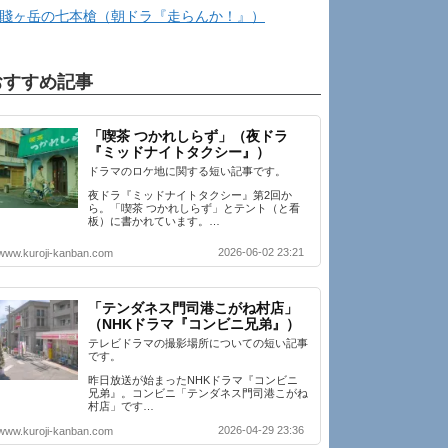
賤ヶ岳の七本槍（朝ドラ『走らんか！』）
おすすめ記事
「喫茶 つかれしらず」（夜ドラ
『ミッドナイトタクシー』）
ドラマのロケ地に関する短い記事です。
夜ドラ『ミッドナイトタクシー』第2回か
ら。「喫茶 つかれしらず」とテント（と看
板）に書かれています。…
2026-06-02 23:21
www.kuroji-kanban.com
「テンダネス門司港こがね村店」
（NHKドラマ『コンビニ兄弟』）
テレビドラマの撮影場所についての短い記事
です。
昨日放送が始まったNHKドラマ『コンビニ
兄弟』。コンビニ「テンダネス門司港こがね
村店」です…
2026-04-29 23:36
www.kuroji-kanban.com