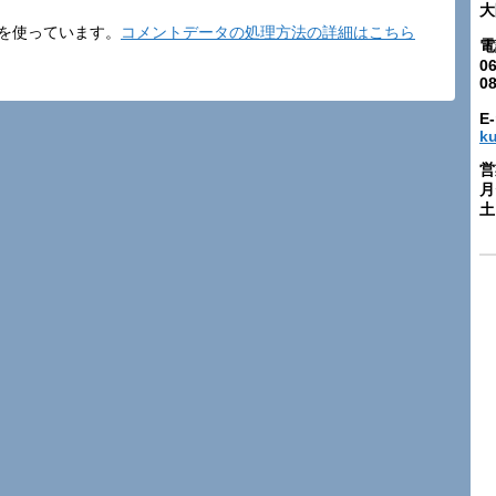
大
t を使っています。
コメントデータの処理方法の詳細はこちら
電
06
0
E-
k
営
月
土: