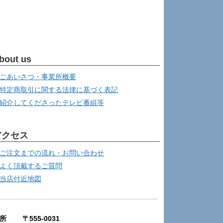
bout us
ごあいさつ・事業所概要
特定商取引に関する法律に基づく表記
紹介してくださったテレビ番組等
アクセス
ご注文までの流れ・お問い合わせ
よく頂戴するご質問
当店付近地図
所 〒555-0031