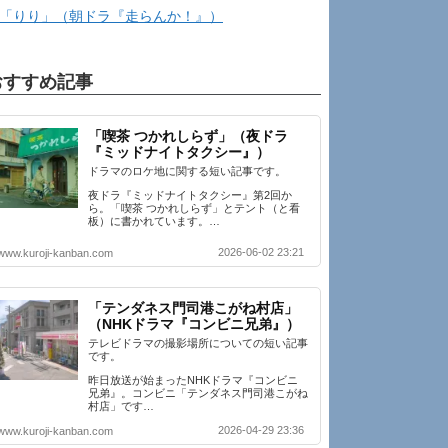
「りり」（朝ドラ『走らんか！』）
おすすめ記事
「喫茶 つかれしらず」（夜ドラ
『ミッドナイトタクシー』）
ドラマのロケ地に関する短い記事です。
夜ドラ『ミッドナイトタクシー』第2回か
ら。「喫茶 つかれしらず」とテント（と看
板）に書かれています。…
2026-06-02 23:21
www.kuroji-kanban.com
「テンダネス門司港こがね村店」
（NHKドラマ『コンビニ兄弟』）
テレビドラマの撮影場所についての短い記事
です。
昨日放送が始まったNHKドラマ『コンビニ
兄弟』。コンビニ「テンダネス門司港こがね
村店」です…
2026-04-29 23:36
www.kuroji-kanban.com