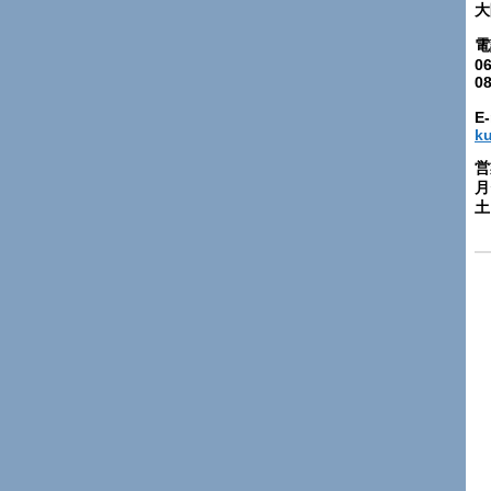
大
電
06
0
E-
k
営
月
土: