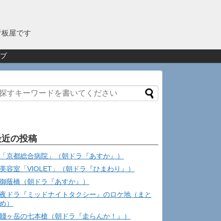
看板屋です
プ
最近の投稿
「京都総合病院」（朝ドラ『あすか』）
美容室「VIOLET」（朝ドラ『ひまわり』）
御蔭橋（朝ドラ『あすか』）
夜ドラ『ミッドナイトタクシー』のロケ地（まと
め）
賤ヶ岳の七本槍（朝ドラ『走らんか！』）