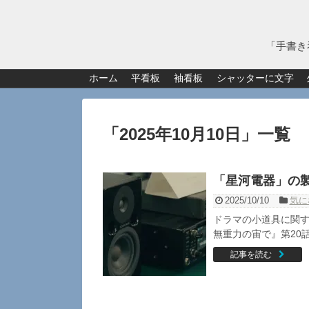
「手書き
ホーム
平看板
袖看板
シャッターに文字
「
2025年10月10日
」
一覧
「星河電器」の
2025/10/10
気に
ドラマの小道具に関す
無重力の宙で』第20話
記事を読む