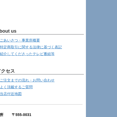
bout us
ごあいさつ・事業所概要
特定商取引に関する法律に基づく表記
紹介してくださったテレビ番組等
アクセス
ご注文までの流れ・お問い合わせ
よく頂戴するご質問
当店付近地図
所 〒555-0031