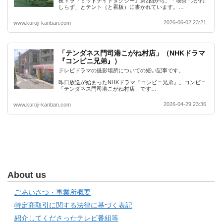
夜ドラ『ミッドナイトタクシー』第2回から。「喫茶 つかれ
しらず」とテント（と看板）に書かれています。…
2026-06-02 23:21
www.kuroji-kanban.com
「テンダネス門司港こがね村店」（NHKドラマ
『コンビニ兄弟』）
テレビドラマの撮影場所についての短い記事です。
昨日放送が始まったNHKドラマ『コンビニ兄弟』。コンビニ
「テンダネス門司港こがね村店」です…
2026-04-29 23:36
www.kuroji-kanban.com
About us
ごあいさつ・事業所概要
特定商取引に関する法律に基づく表記
紹介してくださったテレビ番組等