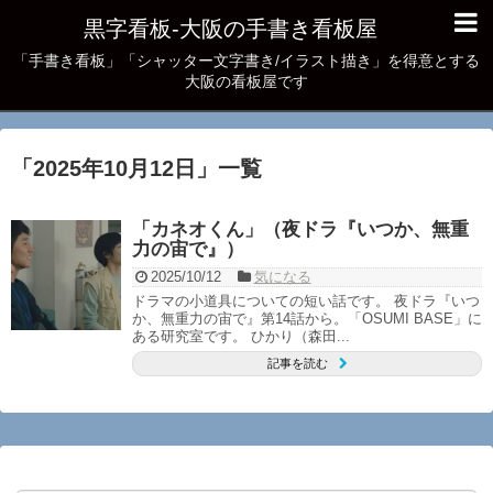
黒字看板‐大阪の手書き看板屋
「手書き看板」「シャッター文字書き/イラスト描き」を得意とする
大阪の看板屋です
「
2025年10月12日
」
一覧
「カネオくん」（夜ドラ『いつか、無重
力の宙で』）
2025/10/12
気になる
ドラマの小道具についての短い話です。 夜ドラ『いつ
か、無重力の宙で』第14話から。「OSUMI BASE」に
ある研究室です。 ひかり（森田...
記事を読む