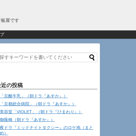
看板屋です
プ
最近の投稿
「京酪牛乳」（朝ドラ『あすか』）
「京都総合病院」（朝ドラ『あすか』）
美容室「VIOLET」（朝ドラ『ひまわり』）
御蔭橋（朝ドラ『あすか』）
夜ドラ『ミッドナイトタクシー』のロケ地（まと
め）