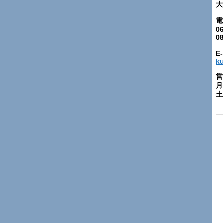
大
電
06
0
E-
k
営
月
土: