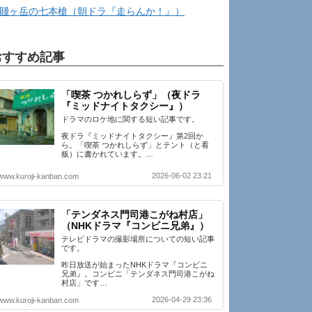
賤ヶ岳の七本槍（朝ドラ『走らんか！』）
おすすめ記事
「喫茶 つかれしらず」（夜ドラ
『ミッドナイトタクシー』）
ドラマのロケ地に関する短い記事です。
夜ドラ『ミッドナイトタクシー』第2回か
ら。「喫茶 つかれしらず」とテント（と看
板）に書かれています。…
2026-06-02 23:21
www.kuroji-kanban.com
「テンダネス門司港こがね村店」
（NHKドラマ『コンビニ兄弟』）
テレビドラマの撮影場所についての短い記事
です。
昨日放送が始まったNHKドラマ『コンビニ
兄弟』。コンビニ「テンダネス門司港こがね
村店」です…
2026-04-29 23:36
www.kuroji-kanban.com