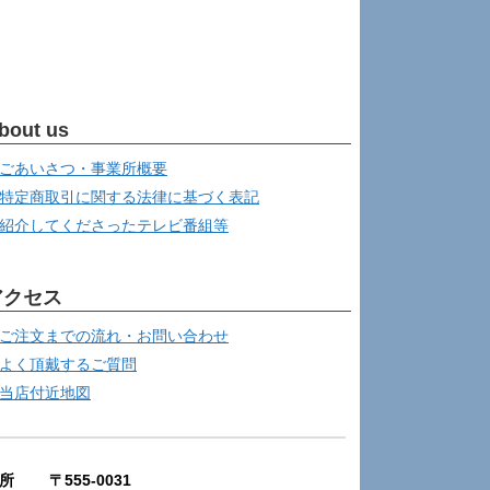
bout us
ごあいさつ・事業所概要
特定商取引に関する法律に基づく表記
紹介してくださったテレビ番組等
アクセス
ご注文までの流れ・お問い合わせ
よく頂戴するご質問
当店付近地図
所 〒555-0031