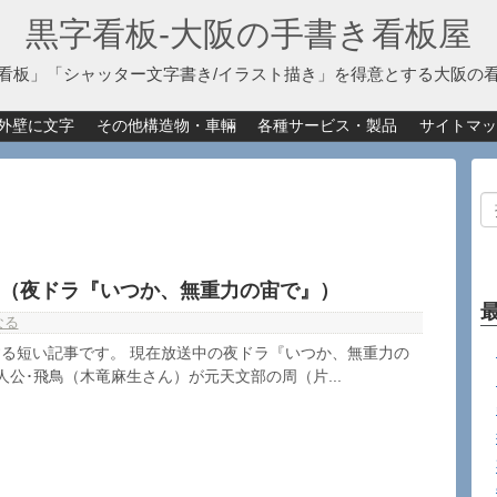
黒字看板‐大阪の手書き看板屋
看板」「シャッター文字書き/イラスト描き」を得意とする大阪の
外壁に文字
その他構造物・車輛
各種サービス・製品
サイトマッ
ER」（夜ドラ『いつか、無重力の宙で』）
なる
る短い記事です。 現在放送中の夜ドラ『いつか、無重力の
人公･飛鳥（木竜麻生さん）が元天文部の周（片...