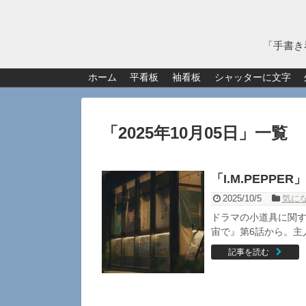
「手書き
ホーム
平看板
袖看板
シャッターに文字
「
2025年10月05日
」
一覧
「I.M.PEPP
2025/10/5
気に
ドラマの小道具に関す
宙で』第6話から。主
記事を読む