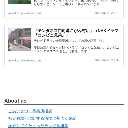
夜ドラ『ミッドナイトタクシー』第2回から。「喫茶 つかれ
しらず」とテント（と看板）に書かれています。…
2026-06-02 23:21
www.kuroji-kanban.com
「テンダネス門司港こがね村店」（NHKドラマ
『コンビニ兄弟』）
テレビドラマの撮影場所についての短い記事です。
昨日放送が始まったNHKドラマ『コンビニ兄弟』。コンビニ
「テンダネス門司港こがね村店」です…
2026-04-29 23:36
www.kuroji-kanban.com
About us
ごあいさつ・事業所概要
特定商取引に関する法律に基づく表記
紹介してくださったテレビ番組等