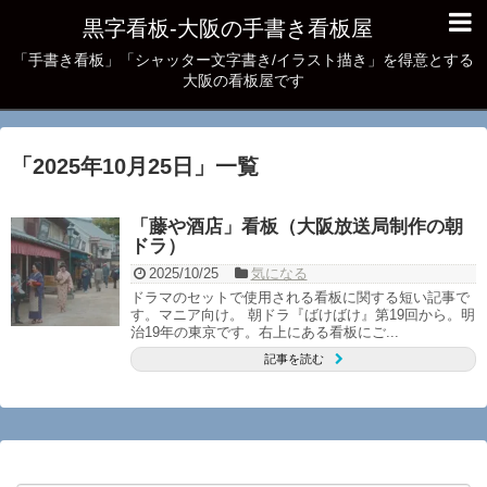
黒字看板‐大阪の手書き看板屋
「手書き看板」「シャッター文字書き/イラスト描き」を得意とする
大阪の看板屋です
「
2025年10月25日
」
一覧
「藤や酒店」看板（大阪放送局制作の朝
ドラ）
2025/10/25
気になる
ドラマのセットで使用される看板に関する短い記事で
す。マニア向け。 朝ドラ『ばけばけ』第19回から。明
治19年の東京です。右上にある看板にご...
記事を読む