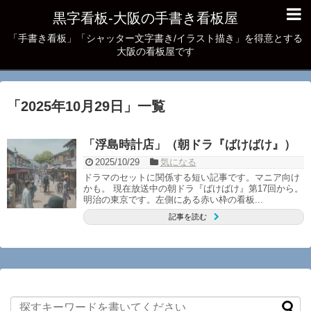
黒字看板‐大阪の手書き看板屋
「手書き看板」「シャッター文字書き/イラスト描き」を得意とする
大阪の看板屋です
「
2025年10月29日
」
一覧
「浮島時計店」（朝ドラ『ばけばけ』）
2025/10/29
気になる
ドラマのセットに関係する短い記事です。マニア向け
かも。 現在放送中の朝ドラ『ばけばけ』第17回から。
明治の東京です。左側にある赤い枠の看板...
記事を読む