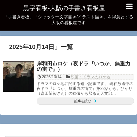
黒字看板‐大阪の手書き看板屋
「手書き看板」「シャッター文字書き/イラスト描き」を得意とする
大阪の看板屋です
「
2025年10月14日
」
一覧
岸和田市ロケ（夜ドラ『いつか、無重力
の宙で』）
2025/10/14
映画・ドラマのロケ地
ドラマのロケ地に関する短い記事です。 現在放送中の
夜ドラ『いつか、無重力の宙で』第22話から。ひかり
（森田望智さん）の葬儀から帰る元天文部...
記事を読む