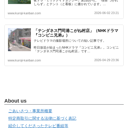
夜ドラ『ミッドナイトタクシー』第2回から。「喫茶 つかれ
しらず」とテント（と看板）に書かれています。…
2026-06-02 23:21
www.kuroji-kanban.com
「テンダネス門司港こがね村店」（NHKドラマ
『コンビニ兄弟』）
テレビドラマの撮影場所についての短い記事です。
昨日放送が始まったNHKドラマ『コンビニ兄弟』。コンビニ
「テンダネス門司港こがね村店」です…
2026-04-29 23:36
www.kuroji-kanban.com
About us
ごあいさつ・事業所概要
特定商取引に関する法律に基づく表記
紹介してくださったテレビ番組等