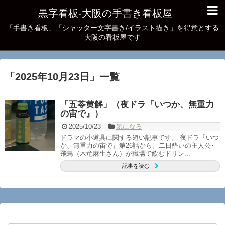
黒字看板‐大阪の手書き看板屋
「手書き看板」「シャッター文字書き/イラスト描き」を得意とする
大阪の看板屋です
「
2025年10月23日
」
一覧
「五苓黄解」（夜ドラ『いつか、無重力
の宙で』）
2025/10/23
気になる
ドラマの小道具に関する短い記事です。 夜ドラ『いつ
か、無重力の宙で』第26話から。二日酔いの主人公･
飛鳥（木竜麻生さん）が職場で飲むドリン...
記事を読む