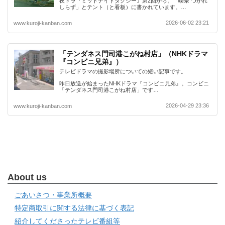
夜ドラ『ミッドナイトタクシー』第2回から。「喫茶 つかれ
しらず」とテント（と看板）に書かれています。…
2026-06-02 23:21
www.kuroji-kanban.com
「テンダネス門司港こがね村店」（NHKドラマ
『コンビニ兄弟』）
テレビドラマの撮影場所についての短い記事です。
昨日放送が始まったNHKドラマ『コンビニ兄弟』。コンビニ
「テンダネス門司港こがね村店」です…
2026-04-29 23:36
www.kuroji-kanban.com
About us
ごあいさつ・事業所概要
特定商取引に関する法律に基づく表記
紹介してくださったテレビ番組等