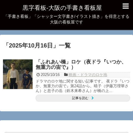
黒字看板‐大阪の手書き看板屋
「手書き看板」「シャッター文字書き/イラスト描き」を得意とする
大阪の看板屋です
「
2025年10月16日
」
一覧
「ふれあい橋」ロケ（夜ドラ『いつか、
無重力の宙で』）
2025/10/16
映画・ドラマのロケ地
ドラマのロケ地に関する短い記事です。 夜ドラ『いつ
か、無重力の宙で』第24話から。晴子（伊藤万理華さ
ん）と息子の岳（鈴木来希さん）が橋の上...
記事を読む