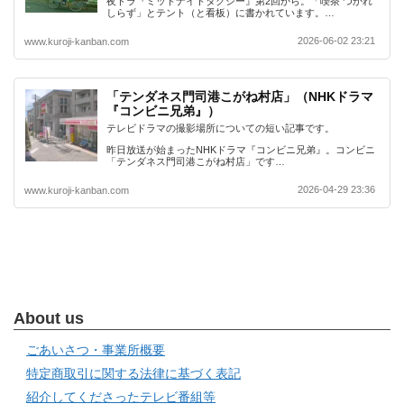
夜ドラ『ミッドナイトタクシー』第2回から。「喫茶 つかれ
しらず」とテント（と看板）に書かれています。…
2026-06-02 23:21
www.kuroji-kanban.com
「テンダネス門司港こがね村店」（NHKドラマ
『コンビニ兄弟』）
テレビドラマの撮影場所についての短い記事です。
昨日放送が始まったNHKドラマ『コンビニ兄弟』。コンビニ
「テンダネス門司港こがね村店」です…
2026-04-29 23:36
www.kuroji-kanban.com
About us
ごあいさつ・事業所概要
特定商取引に関する法律に基づく表記
紹介してくださったテレビ番組等